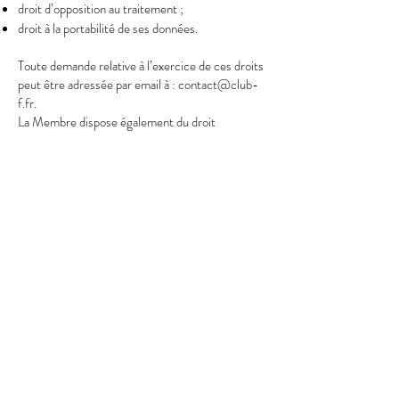
droit d’opposition au traitement ;
droit à la portabilité de ses données.
Toute demande relative à l’exercice de ces droits
peut être adressée par email à :
contact@club-
f.fr
.
La Membre dispose également du droit
d’introduire une réclamation auprès de la CNIL
(
www.cnil.fr
).
10. Confidentialité de l’espace
membre
L’accès à l’espace membre et à la base de
données des Membres est strictement réservé
aux Membres de Club F.
Toute utilisation abusive, diffusion ou exploitation
non autorisée des données accessibles dans cet
espace constitue une violation des obligations de
confidentialité et pourra entraîner l’exclusion